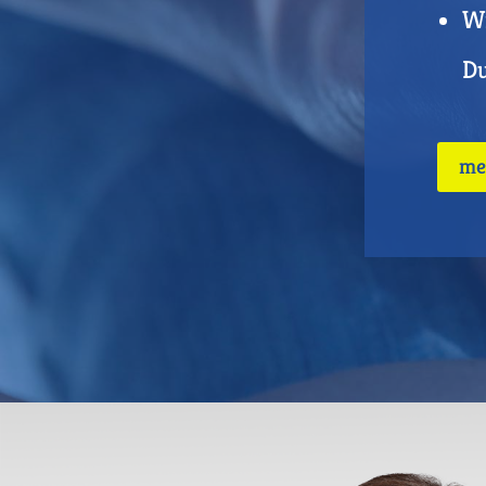
Wi
Du
me