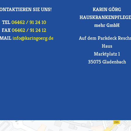
ONTAKTIEREN SIE UNS!
KARIN GÖRG
HAUSKRANKENPFLEGE
TEL
06462 / 91 24 10
mehr GmbH
FAX
06462 / 91 24 12
-MAIL
info@karingoerg.de
Auf dem Parkdeck Resch
Haus
Marktplatz 1
35075 Gladenbach