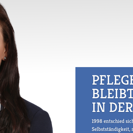
PFLEG
BLEIB
IN DER
1998 entschied sic
Selbstständigkeit,