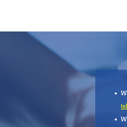
Wi
te
Wi