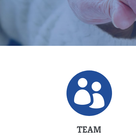

TEAM